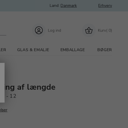
Land:
Danmark
Erhverv
Log ind
Kurv( 0)
LER
GLAS & EMALJE
EMBALLAGE
BØGER
ering af længde
10 - 12