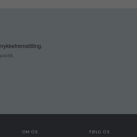
smykkefremstilling.
olitik
.
OM OS
FØLG OS