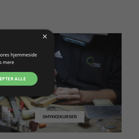
×
 vores hjemmeside
s mere
EPTER ALLE
SMYKKEKURSER