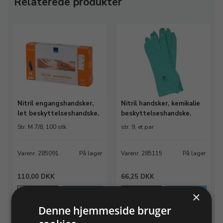
Relaterede produkter
Nitril engangshandsker,
Nitril handsker, kemikalie
let beskyttelseshandske.
beskyttelseshandske.
Str. M 7/8, 100 stk.
str. 9, et par
Varenr. 285091
På lager
Varenr. 285115
På lager
110,00 DKK
66,25 DKK
×
Info
Læg i kurv
Info
Læg i kurv
Denne hjemmeside bruger