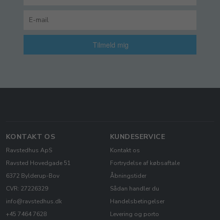
Tilmeld mig
KONTAKT OS
KUNDESERVICE
Ravstedhus ApS
Kontakt os
Ravsted Hovedgade 51
Fortrydelse af købsaftale
6372 Bylderup-Bov
Åbningstider
CVR: 27226329
Sådan handler du
info@ravstedhus.dk
Handelsbetingelser
+45 7464 7628
Levering og porto