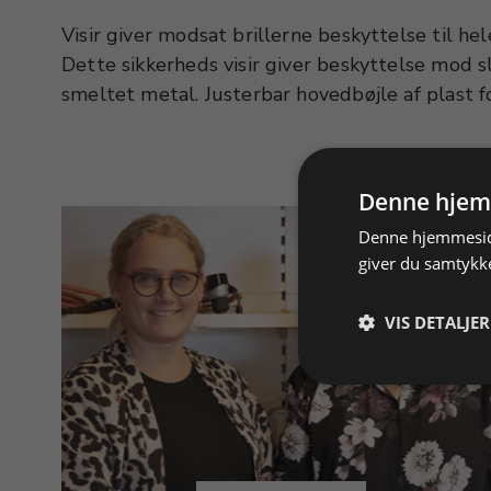
Visir giver modsat brillerne beskyttelse til he
Hovedstrop med fem positioner giver yderligere
Dette sikkerheds visir giver beskyttelse mod 
1,8 mm tykke visir er let at udskifte, og testet 
smeltet metal. Justerbar hovedbøjle af plast 
Denne hjem
Denne hjemmeside
giver du samtykke
VIS DETALJER