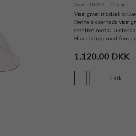
Varenr. 158320
–
På lager
Visir giver modsat brill
Dette sikkerheds visir 
smeltet metal. Justerba
Hovedstrop med fem posi
1.120,00 DKK
stk.