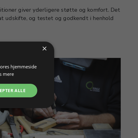
×
 vores hjemmeside
s mere
EPTER ALLE