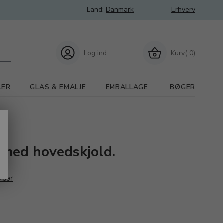
Land:
Danmark
Erhverv
Log ind
Kurv( 0)
LER
GLAS & EMALJE
EMBALLAGE
BØGER
r med hovedskjold.