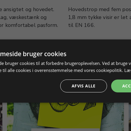
le ansigtet og hovedet.
 støtte og komfort. Det
slag, væskestænk og
og godkendt i henhold
for komfortabel pasform.
til EN 166.
meside bruger cookies
 bruger cookies til at forbedre brugeroplevelsen. Ved at bruge
 til alle cookies i overensstemmelse med vores cookiepolitik.
Læ
AFVIS ALLE
ACC