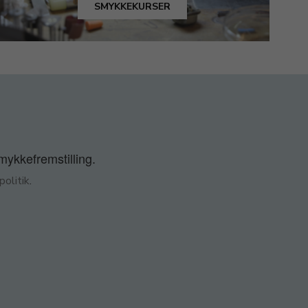
SMYKKEKURSER
smykkefremstilling.
olitik
.