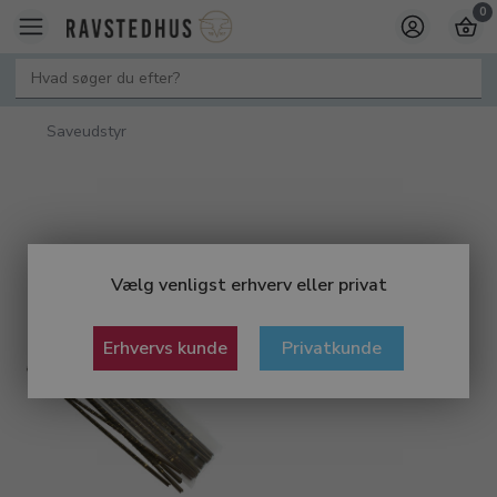
0
Saveudstyr
Vælg venligst erhverv eller privat
Erhvervs kunde
Privatkunde