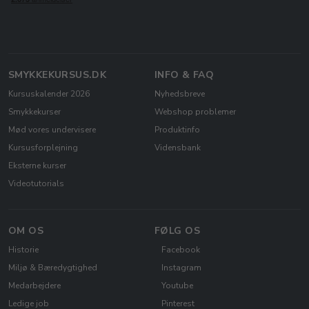
SMYKKEKURSUS.DK
INFO & FAQ
Kursuskalender 2026
Nyhedsbreve
Smykkekurser
Webshop problemer
Mød vores undervisere
Produktinfo
Kursusforplejning
Vidensbank
Eksterne kurser
Videotutorials
OM OS
FØLG OS
Historie
Facebook
Miljø & Bæredygtighed
Instagram
Medarbejdere
Youtube
Ledige job
Pinterest