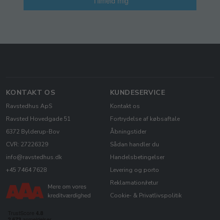
Tilmeld mig
KONTAKT OS
KUNDESERVICE
Ravstedhus ApS
Kontakt os
Ravsted Hovedgade 51
Fortrydelse af købsaftale
6372 Bylderup-Bov
Åbningstider
CVR: 27226329
Sådan handler du
info@ravstedhus.dk
Handelsbetingelser
+45 7464 7628
Levering og porto
Reklamation/retur
Cookie- & Privatlivspolitik