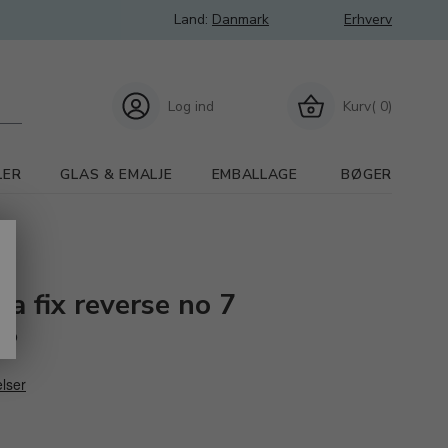
Land:
Danmark
Erhverv
Log ind
Kurv( 0)
LER
GLAS & EMALJE
EMBALLAGE
BØGER
ua fix reverse no 7
 op