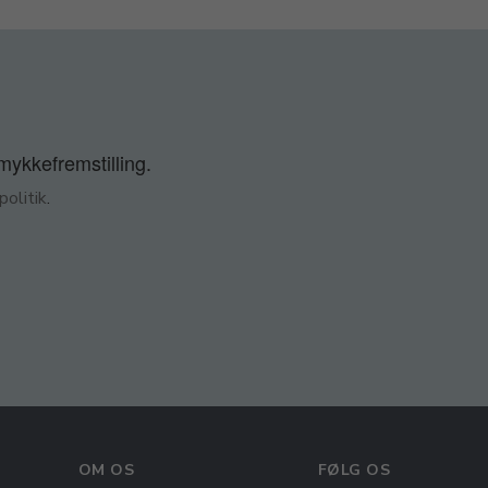
smykkefremstilling.
olitik
.
OM OS
FØLG OS