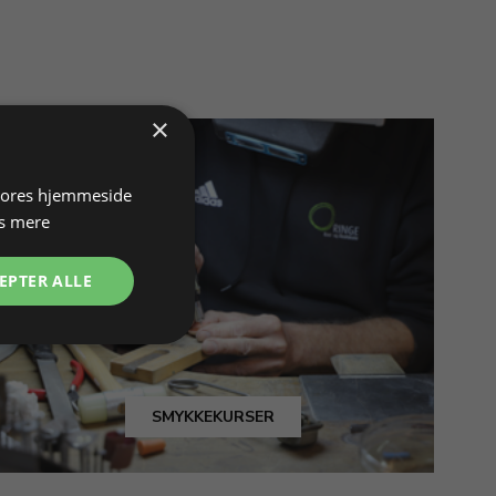
×
 vores hjemmeside
s mere
EPTER ALLE
SMYKKEKURSER