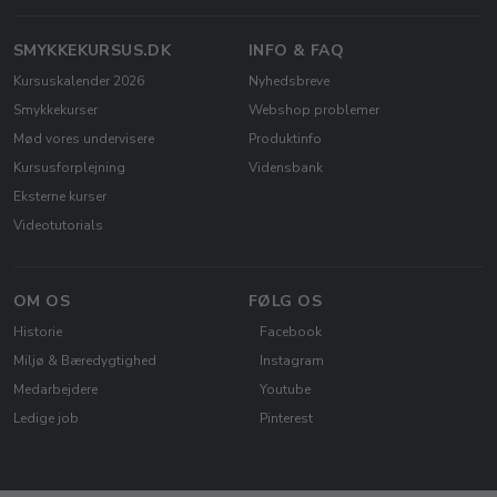
SMYKKEKURSUS.DK
INFO & FAQ
Kursuskalender 2026
Nyhedsbreve
Smykkekurser
Webshop problemer
Mød vores undervisere
Produktinfo
Kursusforplejning
Vidensbank
Eksterne kurser
Videotutorials
OM OS
FØLG OS
Historie
Facebook
Miljø & Bæredygtighed
Instagram
Medarbejdere
Youtube
Ledige job
Pinterest