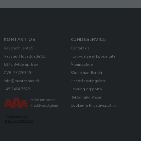
KONTAKT OS
KUNDESERVICE
Ravstedhus ApS
Kontakt os
Ravsted Hovedgade 51
Fortrydelse af købsaftale
6372 Bylderup-Bov
Åbningstider
CVR: 27226329
Sådan handler du
info@ravstedhus.dk
Handelsbetingelser
+45 7464 7628
Levering og porto
Reklamation/retur
Cookie- & Privatlivspolitik