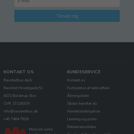
Tilmeld mig
KONTAKT OS
KUNDESERVICE
Ravstedhus ApS
Kontakt os
Ravsted Hovedgade 51
Fortrydelse af købsaftale
6372 Bylderup-Bov
Åbningstider
CVR: 27226329
Sådan handler du
info@ravstedhus.dk
Handelsbetingelser
+45 7464 7628
Levering og porto
Reklamation/retur