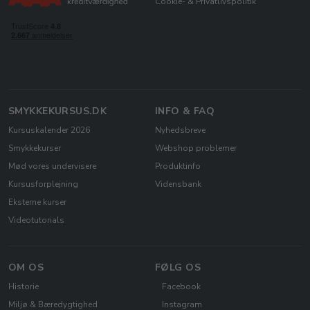
Cookie- & Privatlivspolitik
SMYKKEKURSUS.DK
INFO & FAQ
Kursuskalender 2026
Nyhedsbreve
Smykkekurser
Webshop problemer
Mød vores undervisere
Produktinfo
Kursusforplejning
Vidensbank
Eksterne kurser
Videotutorials
OM OS
FØLG OS
Historie
Facebook
Miljø & Bæredygtighed
Instagram