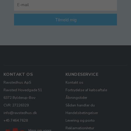
Tilmeld mig
KONTAKT OS
KUNDESERVICE
Ravstedhus ApS
Kontakt os
Ravsted Hovedgade 51
Fortrydelse af købsaftale
6372 Bylderup-Bov
Åbningstider
CVR: 27226329
Sådan handler du
info@ravstedhus.dk
Handelsbetingelser
+45 7464 7628
Levering og porto
Reklamation/retur