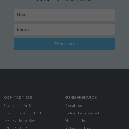
Tilmeld mig
KONTAKT OS
KUNDESERVICE
Ravstedhus ApS
Kontakt os
Ravsted Hovedgade 51
Fortrydelse af købsaftale
6372 Bylderup-Bov
Åbningstider
CVR: 27226329
Sådan handler du