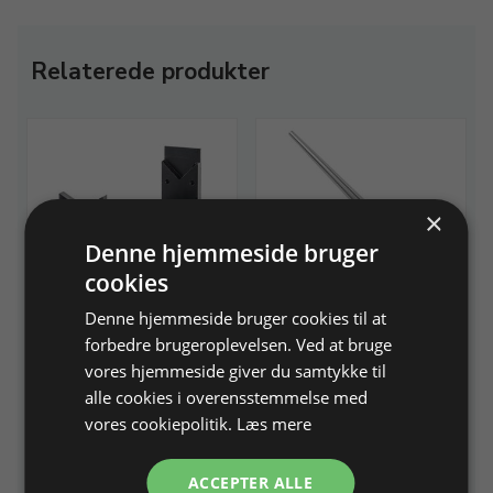
Relaterede produkter
×
Denne hjemmeside bruger
cookies
Holder til ringrigle
Rund ringrigle i hærdet
Denne hjemmeside bruger cookies til at
stål
Jern 345 × 50 × 90 mm
forbedre brugeroplevelsen. Ved at bruge
Ø 10-25 mm, L 250/350 mm
vores hjemmeside giver du samtykke til
alle cookies i overensstemmelse med
Varenr. 214696
På lager
Varenr. 214700
På lager
vores cookiepolitik.
Læs mere
227,50 DKK
279,00 DKK
ACCEPTER ALLE