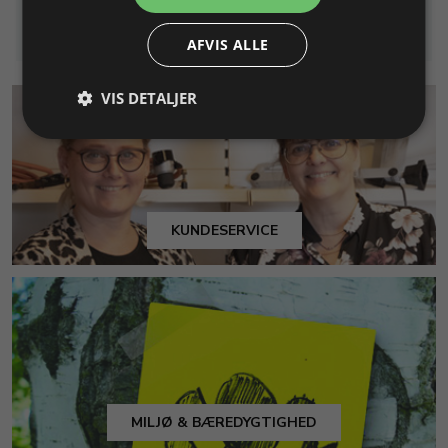
Info
Læg i kurv
Info
Læg i kurv
AFVIS ALLE
VIS DETALJER
KUNDESERVICE
MILJØ & BÆREDYGTIGHED