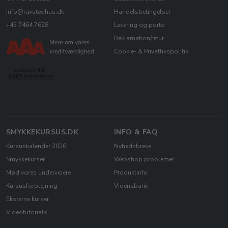
info@ravstedhus.dk
Handelsbetingelser
+45 7464 7628
Levering og porto
Reklamation/retur
Cookie- & Privatlivspolitik
SMYKKEKURSUS.DK
INFO & FAQ
Kursuskalender 2026
Nyhedsbreve
Smykkekurser
Webshop problemer
Mød vores undervisere
Produktinfo
Kursusforplejning
Vidensbank
Eksterne kurser
Videotutorials