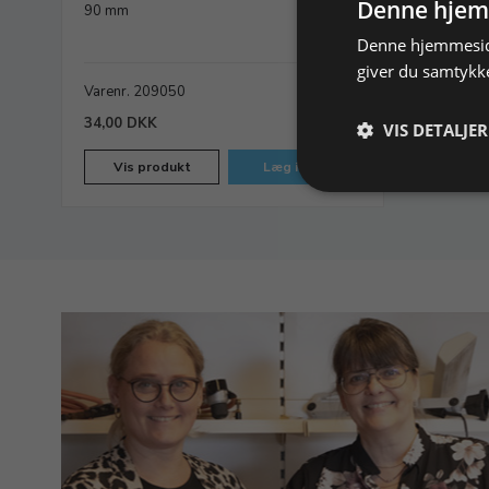
Denne hjem
90 mm
Denne hjemmeside
giver du samtykke
Varenr. 209050
På lager
34,00 DKK
VIS DETALJER
Vis produkt
Læg i kurv