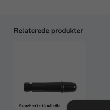
Relaterede produkter
Skruehæfte til nålefile