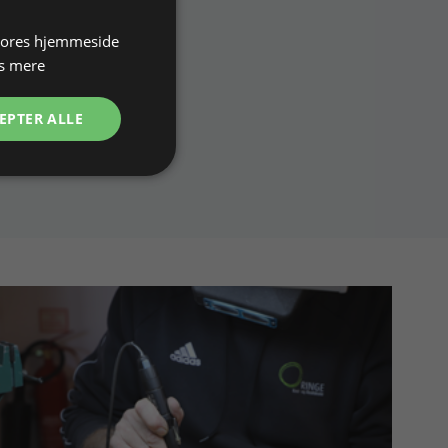
 vores hjemmeside
s mere
EPTER ALLE