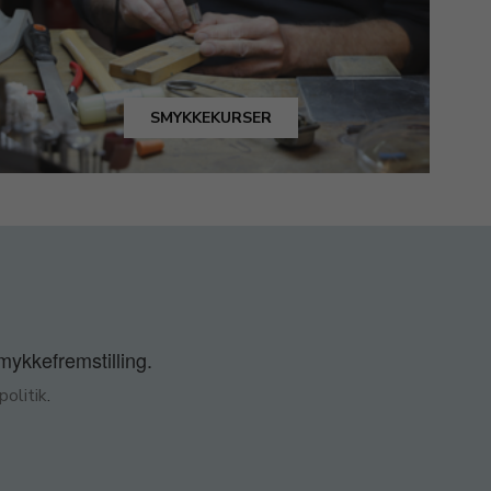
SMYKKEKURSER
smykkefremstilling.
olitik
.