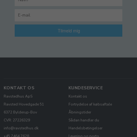
Tilmeld mig
KONTAKT OS
KUNDESERVICE
Ravstedhus ApS
Kontakt os
Ravsted Hovedgade 51
Fortrydelse af købsaftale
6372 Bylderup-Bov
Åbningstider
CVR: 27226329
Sådan handler du
info@ravstedhus.dk
Handelsbetingelser
+45 7464 7628
Levering og porto