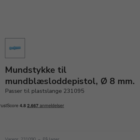
Mundstykke til
mundblæsloddepistol, Ø 8 mm.
Passer til plastslange 231095
Varenr. 231090
–
På lager