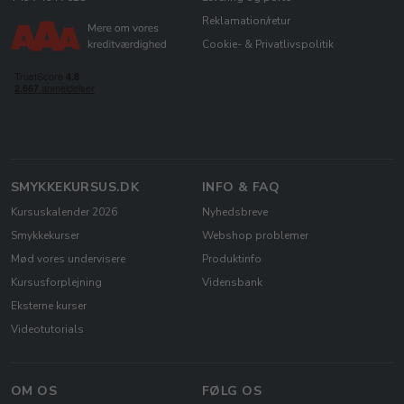
Reklamation/retur
Cookie- & Privatlivspolitik
SMYKKEKURSUS.DK
INFO & FAQ
Kursuskalender 2026
Nyhedsbreve
Smykkekurser
Webshop problemer
Mød vores undervisere
Produktinfo
Kursusforplejning
Vidensbank
Eksterne kurser
Videotutorials
OM OS
FØLG OS