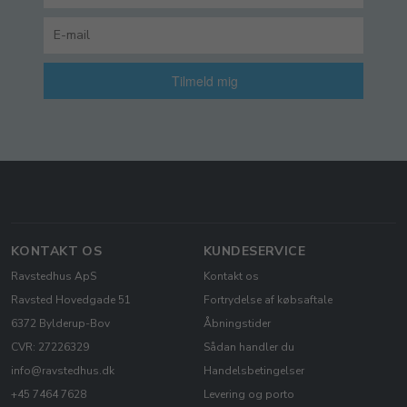
Tilmeld mig
KONTAKT OS
KUNDESERVICE
Ravstedhus ApS
Kontakt os
Ravsted Hovedgade 51
Fortrydelse af købsaftale
6372 Bylderup-Bov
Åbningstider
CVR: 27226329
Sådan handler du
info@ravstedhus.dk
Handelsbetingelser
+45 7464 7628
Levering og porto