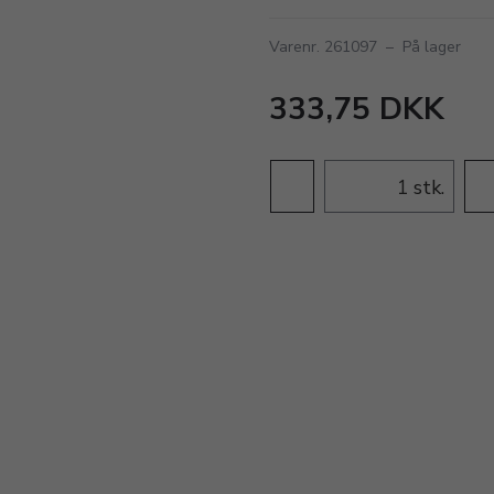
Varenr. 261097
–
På lager
333,75 DKK
stk.