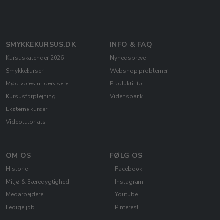
SMYKKEKURSUS.DK
INFO & FAQ
Kursuskalender 2026
Nyhedsbreve
Smykkekurser
Webshop problemer
Mød vores undervisere
Produktinfo
Kursusforplejning
Vidensbank
Eksterne kurser
Videotutorials
OM OS
FØLG OS
Historie
Facebook
Miljø & Bæredygtighed
Instagram
Medarbejdere
Youtube
Ledige job
Pinterest