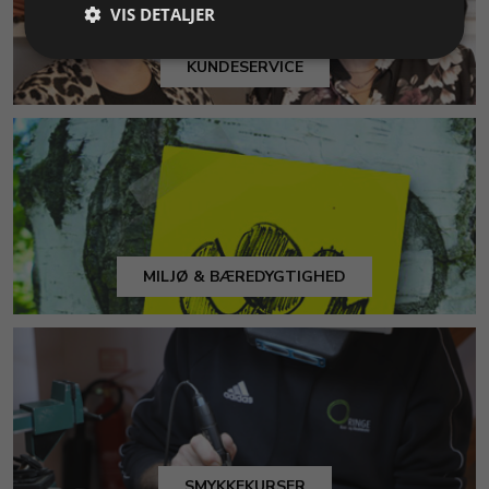
VIS DETALJER
KUNDESERVICE
MILJØ & BÆREDYGTIGHED
SMYKKEKURSER