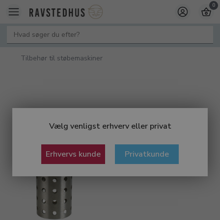
0
Tilbehør til støbemaskiner
Vælg venligst erhverv eller privat
Erhvervs kunde
Privatkunde