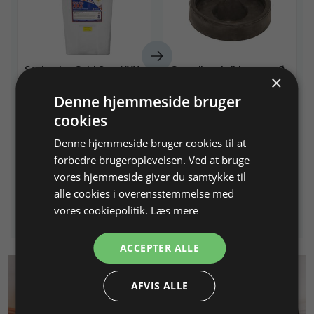
Støbegips Gold Star XXX
Gummibund til kuvette Ø
×
- top kvalitet
102 mm
Denne hjemmeside bruger
Tønde med 45 kg
cookies
Varenr. 260230
På lager
Varenr. 260400
På lager
Denne hjemmeside bruger cookies til at
forbedre brugeroplevelsen. Ved at bruge
1.620,00 DKK
128,75 DKK
vores hjemmeside giver du samtykke til
alle cookies i overensstemmelse med
Info
Læg i kurv
Info
Læg i kurv
vores cookiepolitik.
Læs mere
ACCEPTER ALLE
AFVIS ALLE