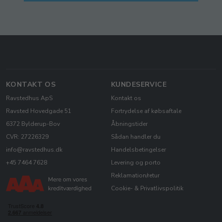
KONTAKT OS
KUNDESERVICE
Ravstedhus ApS
Kontakt os
Ravsted Hovedgade 51
Fortrydelse af købsaftale
6372 Bylderup-Bov
Åbningstider
CVR: 27226329
Sådan handler du
info@ravstedhus.dk
Handelsbetingelser
+45 7464 7628
Levering og porto
Reklamation/retur
Cookie- & Privatlivspolitik