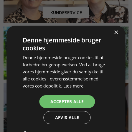
KUNDESERVICE
×
Denne hjemmeside bruger
cookies
Denne hjemmeside bruger cookies til at
forbedre brugeroplevelsen. Ved at bruge
MILJØ & BÆREDYGTIGHED
vores hjemmeside giver du samtykke til
alle cookies i overensstemmelse med
vores cookiepolitik.
Læs mere
ACCEPTER ALLE
AFVIS ALLE
SMYKKEKURSER