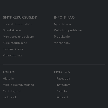
SMYKKEKURSUS.DK
INFO & FAQ
Kursuskalender 2026
Nyhedsbreve
Smykkekurser
Webshop problemer
Mød vores undervisere
Produktinfo
Kursusforplejning
Vidensbank
Eksterne kurser
Videotutorials
OM OS
FØLG OS
Historie
Facebook
Miljø & Bæredygtighed
Instagram
Medarbejdere
Youtube
Ledige job
Pinterest