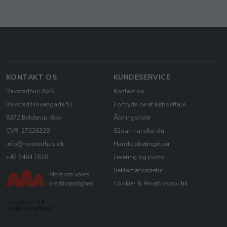
KONTAKT OS
KUNDESERVICE
Ravstedhus ApS
Kontakt os
Ravsted Hovedgade 51
Fortrydelse af købsaftale
6372 Bylderup-Bov
Åbningstider
CVR: 27226329
Sådan handler du
info@ravstedhus.dk
Handelsbetingelser
+45 7464 7628
Levering og porto
Reklamation/retur
Cookie- & Privatlivspolitik