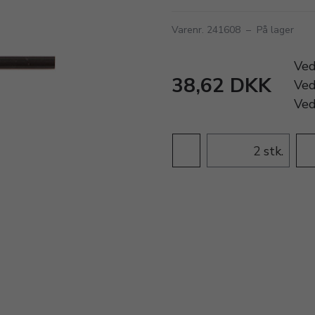
Varenr. 241608
–
På lager
Ve
38,62 DKK
Ve
Ve
stk.