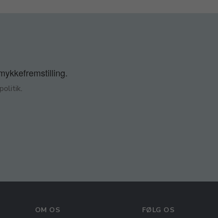
smykkefremstilling.
olitik
.
OM OS
FØLG OS