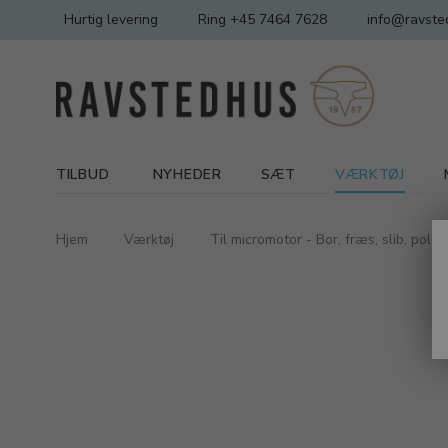
Hurtig levering
Ring +45 7464 7628
info@ravste
TILBUD
NYHEDER
SÆT
VÆRKTØJ
Hjem
Værktøj
Til micromotor - Bor, fræs, slib, poler