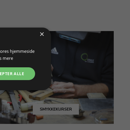
×
 vores hjemmeside
s mere
EPTER ALLE
SMYKKEKURSER