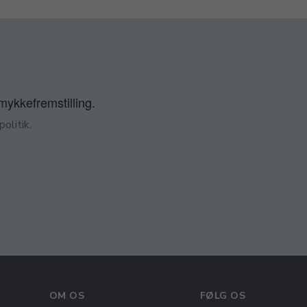
smykkefremstilling.
olitik
.
OM OS
FØLG OS