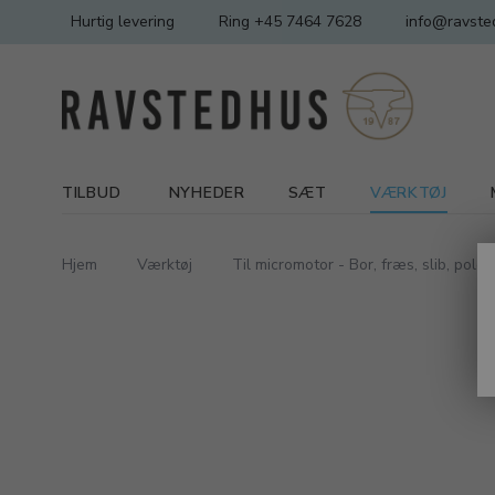
Hurtig levering
Ring +45 7464 7628
info@ravste
TILBUD
NYHEDER
SÆT
VÆRKTØJ
Hjem
Værktøj
Til micromotor - Bor, fræs, slib, poler