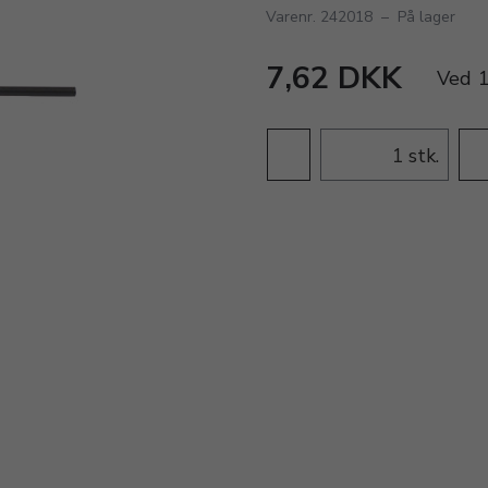
Varenr. 242018
–
På lager
7,62 DKK
Ved
1
stk.