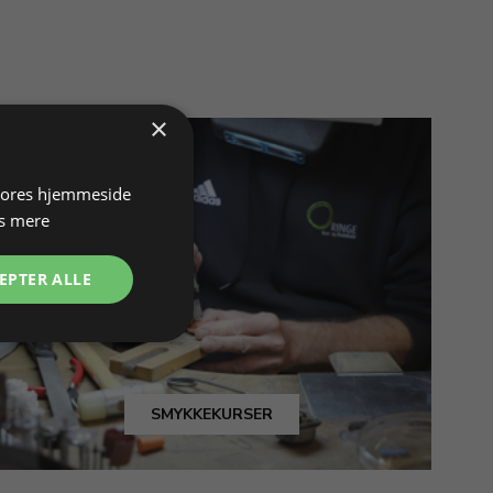
×
 vores hjemmeside
s mere
EPTER ALLE
SMYKKEKURSER