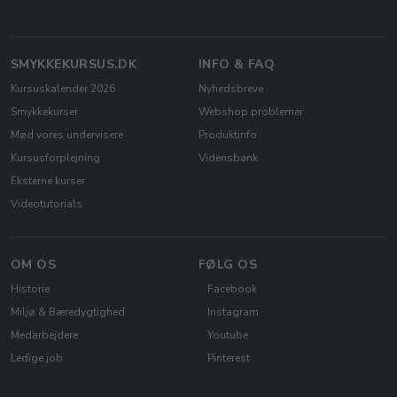
SMYKKEKURSUS.DK
INFO & FAQ
Kursuskalender 2026
Nyhedsbreve
Smykkekurser
Webshop problemer
Mød vores undervisere
Produktinfo
Kursusforplejning
Vidensbank
Eksterne kurser
Videotutorials
OM OS
FØLG OS
Historie
Facebook
Miljø & Bæredygtighed
Instagram
Medarbejdere
Youtube
Ledige job
Pinterest