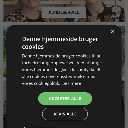
KUNDESERVICE
×
Denne hjemmeside bruger
cookies
Denne hjemmeside bruger cookies til at
forbedre brugeroplevelsen. Ved at bruge
MILJØ & BÆREDYGTIGHED
vores hjemmeside giver du samtykke til
alle cookies i overensstemmelse med
vores cookiepolitik.
Læs mere
ACCEPTER ALLE
AFVIS ALLE
SMYKKEKURSER