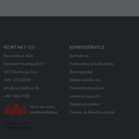
KONTAKT OS
KUNDESERVICE
Ravstedhus ApS
Kontakt os
Ravsted Hovedgade 51
Fortrydelse af købsaftale
6372 Bylderup-Bov
Åbningstider
CVR: 27226329
Sådan handler du
info@ravstedhus.dk
Handelsbetingelser
+45 7464 7628
Levering og porto
Reklamation/retur
Cookie- & Privatlivspolitik