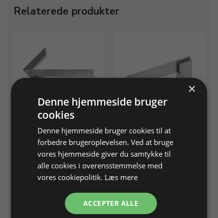
Relaterede produkter
×
Denne hjemmeside bruger
Centrumsvinkel.
Ansatsvinkel.
cookies
Centrum Ø 0 - 65 mm
L 100 x B 70 mm
Denne hjemmeside bruger cookies til at
forbedre brugeroplevelsen. Ved at bruge
vores hjemmeside giver du samtykke til
Varenr. 200214
På lager
Varenr. 200221
På lager
alle cookies i overensstemmelse med
vores cookiepolitik.
Læs mere
539,00 DKK
97,50 DKK
Info
Læg i kurv
Info
Læg i kurv
ACCEPTER ALLE