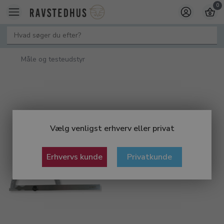
0
Måle og testeudstyr
Vælg venligst erhverv eller privat
Erhvervs kunde
Privatkunde