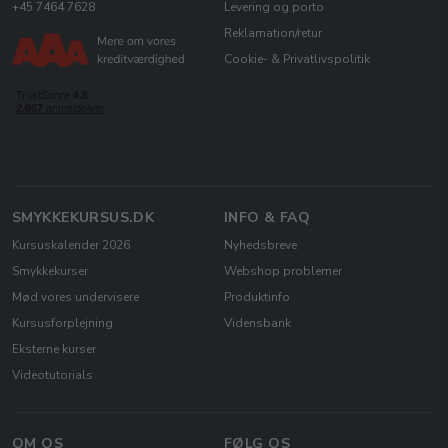
+45 7464 7628
Levering og porto
Reklamation/retur
Cookie- & Privatlivspolitik
SMYKKEKURSUS.DK
INFO & FAQ
Kursuskalender 2026
Nyhedsbreve
Smykkekurser
Webshop problemer
Mød vores undervisere
Produktinfo
Kursusforplejning
Vidensbank
Eksterne kurser
Videotutorials
OM OS
FØLG OS