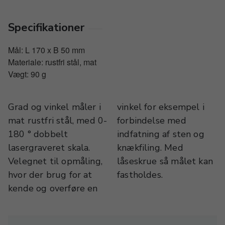
Specifikationer
Mål: L 170 x B 50 mm
Materiale: rustfri stål, mat
Vægt: 90 g
Grad og vinkel måler i
vinkel for eksempel i
mat rustfri stål, med 0-
forbindelse med
180 ° dobbelt
indfatning af sten og
lasergraveret skala.
knækfiling. Med
Velegnet til opmåling,
låseskrue så målet kan
hvor der brug for at
fastholdes.
kende og overføre en