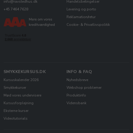
info@ravstedhus.dk
Handelsbetingelser
+45 7464 7628
Levering og porto
Reklamation/retur
Cookie- & Privatlivspolitik
SMYKKEKURSUS.DK
INFO & FAQ
Kursuskalender 2026
Nyhedsbreve
Smykkekurser
Webshop problemer
Mød vores undervisere
Produktinfo
Kursusforplejning
Vidensbank
Eksterne kurser
Videotutorials