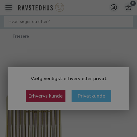
0
Fræsere
Vælg venligst erhverv eller privat
Erhvervs kunde
Privatkunde