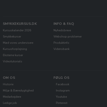
SMYKKEKURSUS.DK
INFO & FAQ
Kursuskalender 2026
Nyhedsbreve
Smykkekurser
Webshop problemer
Mød vores undervisere
Produktinfo
Kursusforplejning
Vidensbank
Eksterne kurser
Videotutorials
OM OS
FØLG OS
Historie
Facebook
Miljø & Bæredygtighed
Instagram
Medarbejdere
Youtube
Ledige job
Pinterest