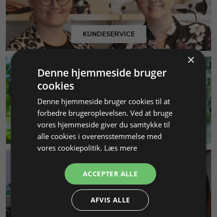
KUNDESERVICE
×
Denne hjemmeside bruger
cookies
Denne hjemmeside bruger cookies til at
forbedre brugeroplevelsen. Ved at bruge
vores hjemmeside giver du samtykke til
MILJØ & BÆREDYGTIGHED
alle cookies i overensstemmelse med
vores cookiepolitik.
Læs mere
ACCEPTER ALLE
AFVIS ALLE