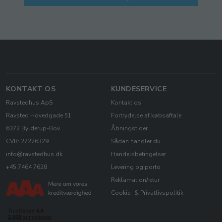
KONTAKT OS
KUNDESERVICE
Ravstedhus ApS
Kontakt os
Ravsted Hovedgade 51
Fortrydelse af købsaftale
6372 Bylderup-Bov
Åbningstider
CVR: 27226329
Sådan handler du
info@ravstedhus.dk
Handelsbetingelser
+45 7464 7628
Levering og porto
Reklamation/retur
Cookie- & Privatlivspolitik