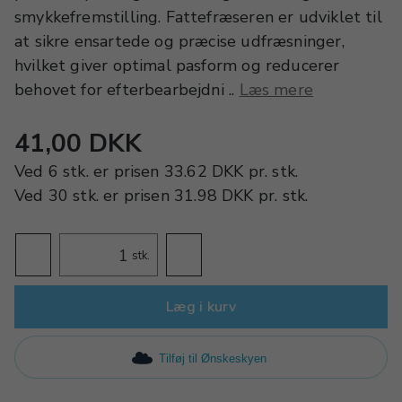
smykkefremstilling. Fattefræseren er udviklet til
at sikre ensartede og præcise udfræsninger,
hvilket giver optimal pasform og reducerer
behovet for efterbearbejdni ..
Læs mere
41,00 DKK
Ved
6 stk.
er prisen
33.62 DKK
pr.
stk.
Ved
30 stk.
er prisen
31.98 DKK
pr.
stk.
stk.
Læg i kurv
Tilføj til Ønskeskyen