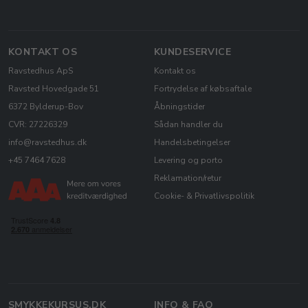
KONTAKT OS
KUNDESERVICE
Ravstedhus ApS
Kontakt os
Ravsted Hovedgade 51
Fortrydelse af købsaftale
6372 Bylderup-Bov
Åbningstider
CVR: 27226329
Sådan handler du
info@ravstedhus.dk
Handelsbetingelser
+45 7464 7628
Levering og porto
Reklamation/retur
Cookie- & Privatlivspolitik
SMYKKEKURSUS.DK
INFO & FAQ