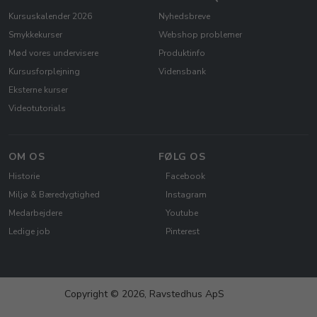
Kursuskalender 2026
Nyhedsbreve
Smykkekurser
Webshop problemer
Mød vores undervisere
Produktinfo
Kursusforplejning
Vidensbank
Eksterne kurser
Videotutorials
OM OS
FØLG OS
Historie
Facebook
Miljø & Bæredygtighed
Instagram
Medarbejdere
Youtube
Ledige job
Pinterest
Copyright © 2026, Ravstedhus ApS