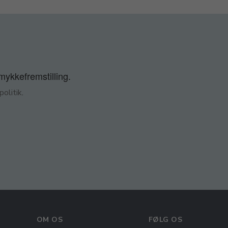
smykkefremstilling.
olitik
.
OM OS
FØLG OS