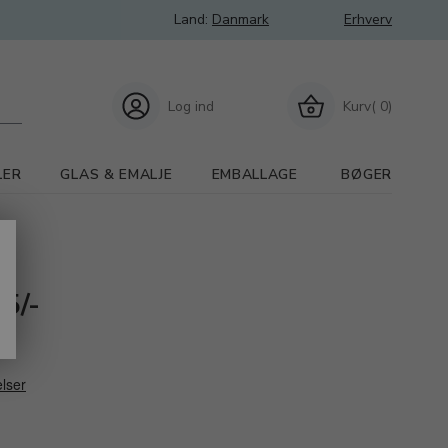
Land:
Danmark
Erhverv
Log ind
Kurv( 0)
LER
GLAS & EMALJE
EMBALLAGE
BØGER
5/-