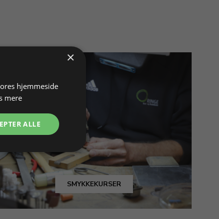
×
 vores hjemmeside
s mere
EPTER ALLE
SMYKKEKURSER