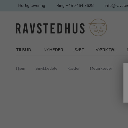
Hurtig levering
Ring +45 7464 7628
info@ravste
TILBUD
NYHEDER
SÆT
VÆRKTØJ
Hjem
Smykkedele
Kæder
Meterkæder
Fa