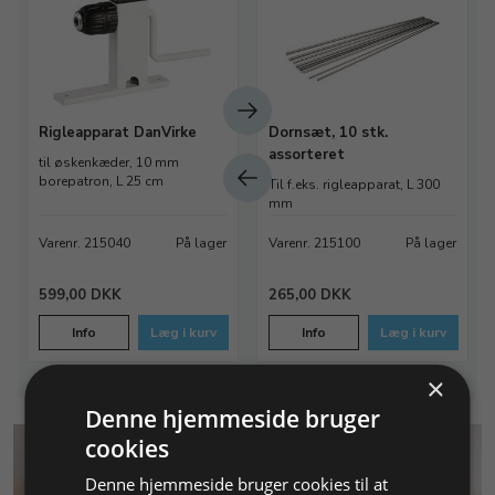
Rigleapparat DanVirke
Dornsæt, 10 stk.
assorteret
til øskenkæder, 10 mm
borepatron, L 25 cm
Til f.eks. rigleapparat, L 300
mm
Varenr. 215040
På lager
Varenr. 215100
På lager
599,00 DKK
265,00 DKK
Info
Læg i kurv
Info
Læg i kurv
×
Denne hjemmeside bruger
cookies
Denne hjemmeside bruger cookies til at