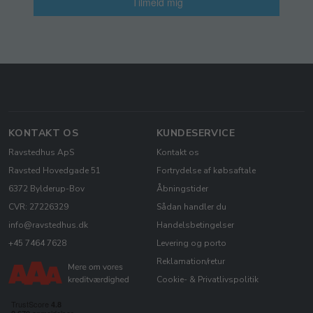
Tilmeld mig
KONTAKT OS
KUNDESERVICE
Ravstedhus ApS
Kontakt os
Ravsted Hovedgade 51
Fortrydelse af købsaftale
6372 Bylderup-Bov
Åbningstider
CVR: 27226329
Sådan handler du
info@ravstedhus.dk
Handelsbetingelser
+45 7464 7628
Levering og porto
Reklamation/retur
Cookie- & Privatlivspolitik