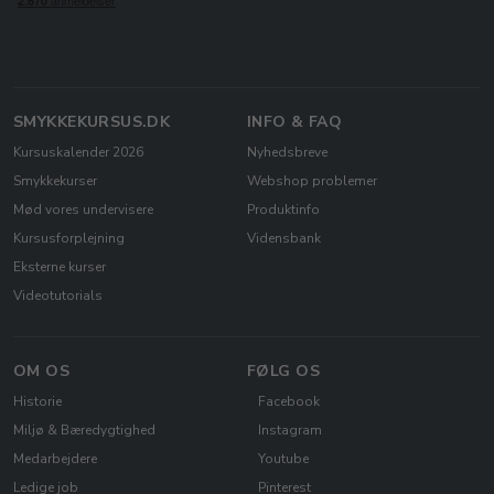
SMYKKEKURSUS.DK
INFO & FAQ
Kursuskalender 2026
Nyhedsbreve
Smykkekurser
Webshop problemer
Mød vores undervisere
Produktinfo
Kursusforplejning
Vidensbank
Eksterne kurser
Videotutorials
OM OS
FØLG OS
Historie
Facebook
Miljø & Bæredygtighed
Instagram
Medarbejdere
Youtube
Ledige job
Pinterest