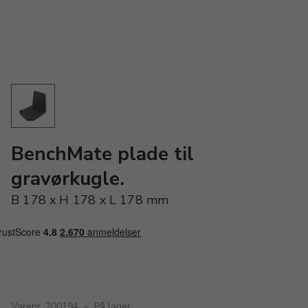
BenchMate plade til
gravørkugle.
B 178 x H 178 x L 178 mm
Varenr. 200194
–
På lager