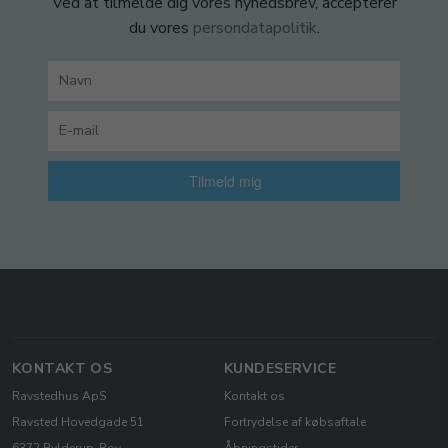
Ved at tilmelde dig vores nyhedsbrev, accepterer
du vores
persondatapolitik
.
Tilmeld mig
KONTAKT OS
KUNDESERVICE
Ravstedhus ApS
Kontakt os
Ravsted Hovedgade 51
Fortrydelse af købsaftale