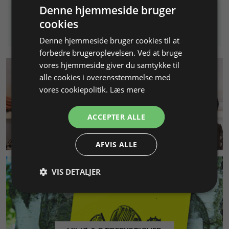
Denne hjemmeside bruger
Info
Læg i kurv
cookies
Denne hjemmeside bruger cookies til at
forbedre brugeroplevelsen. Ved at bruge
vores hjemmeside giver du samtykke til
alle cookies i overensstemmelse med
vores cookiepolitik.
Læs mere
ACCEPTER ALLE
KUNDESERVICE
AFVIS ALLE
VIS DETALJER