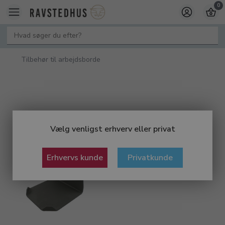
0
Tilbehør til arbejdsborde
Vælg venligst erhverv eller privat
Erhvervs kunde
Privatkunde