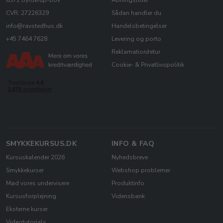
6372 Bylderup-Bov
Åbningstider
CVR: 27226329
Sådan handler du
info@ravstedhus.dk
Handelsbetingelser
+45 7464 7628
Levering og porto
Reklamation/retur
Cookie- & Privatlivspolitik
SMYKKEKURSUS.DK
INFO & FAQ
Kursuskalender 2026
Nyhedsbreve
Smykkekurser
Webshop problemer
Mød vores undervisere
Produktinfo
Kursusforplejning
Vidensbank
Eksterne kurser
Videotutorials