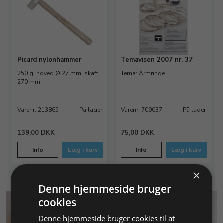
Picard nylonhammer
Temavisen 2007 nr. 37
250 g, hoved Ø 27 mm, skaft
Tema: Armringe
270 mm
Varenr. 213865
På lager
Varenr. 709037
På lager
139,00 DKK
75,00 DKK
Info
Læg i kurv
Info
Læg i kurv
×
Denne hjemmeside bruger
cookies
Denne hjemmeside bruger cookies til at