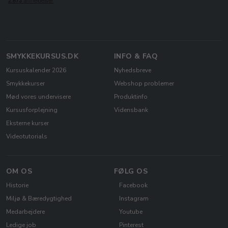
SMYKKEKURSUS.DK
INFO & FAQ
Kursuskalender 2026
Nyhedsbreve
Smykkekurser
Webshop problemer
Mød vores undervisere
Produktinfo
Kursusforplejning
Vidensbank
Eksterne kurser
Videotutorials
OM OS
FØLG OS
Historie
Facebook
Miljø & Bæredygtighed
Instagram
Medarbejdere
Youtube
Ledige job
Pinterest