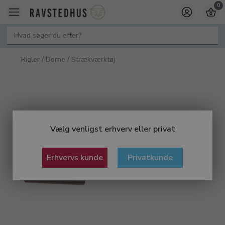
0
Rigler / Dorne / Strækværktøj
Vælg venligst erhverv eller privat
Erhvervs kunde
Privatkunde