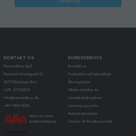
Tilmeld mig
KONTAKT OS
KUNDESERVICE
Ravstedhus ApS
Kontakt os
Ravsted Hovedgade 51
Fortrydelse af købsaftale
6372 Bylderup-Bov
Åbningstider
CVR: 27226329
Sådan handler du
info@ravstedhus.dk
Handelsbetingelser
+45 7464 7628
Levering og porto
Reklamation/retur
Cookie- & Privatlivspolitik