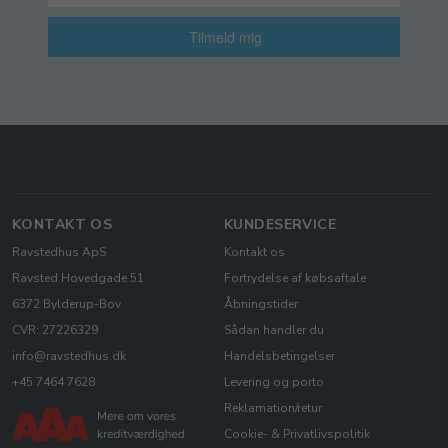
Tilmeld mig
KONTAKT OS
KUNDESERVICE
Ravstedhus ApS
Kontakt os
Ravsted Hovedgade 51
Fortrydelse af købsaftale
6372 Bylderup-Bov
Åbningstider
CVR: 27226329
Sådan handler du
info@ravstedhus.dk
Handelsbetingelser
+45 7464 7628
Levering og porto
Reklamation/retur
Cookie- & Privatlivspolitik