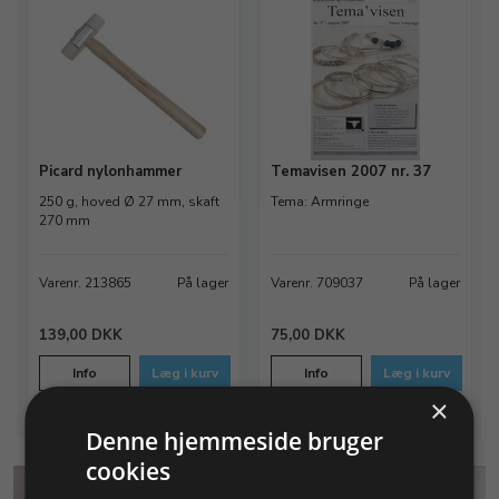
Picard nylonhammer
Temavisen 2007 nr. 37
250 g, hoved Ø 27 mm, skaft
Tema: Armringe
270 mm
Varenr. 213865
På lager
Varenr. 709037
På lager
139,00 DKK
75,00 DKK
Info
Læg i kurv
Info
Læg i kurv
×
Denne hjemmeside bruger
cookies