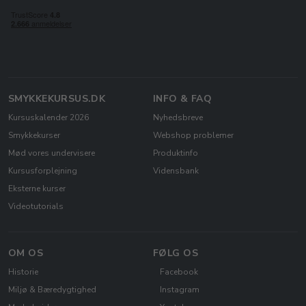
SMYKKEKURSUS.DK
INFO & FAQ
Kursuskalender 2026
Nyhedsbreve
Smykkekurser
Webshop problemer
Mød vores undervisere
Produktinfo
Kursusforplejning
Vidensbank
Eksterne kurser
Videotutorials
OM OS
FØLG OS
Historie
Facebook
Miljø & Bæredygtighed
Instagram