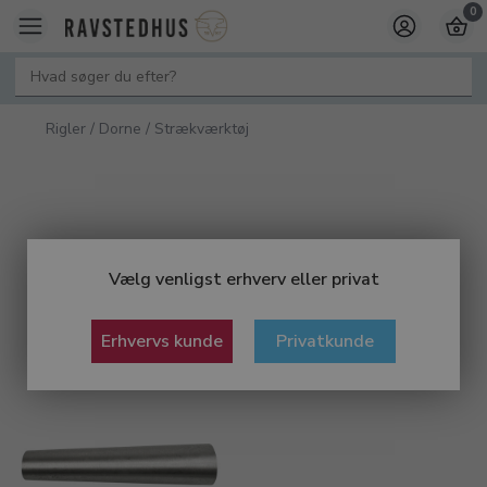
0
Rigler / Dorne / Strækværktøj
Vælg venligst erhverv eller privat
Erhvervs kunde
Privatkunde