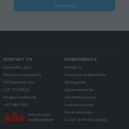
Tilmeld mig
KONTAKT OS
KUNDESERVICE
Ravstedhus ApS
Kontakt os
Ravsted Hovedgade 51
Fortrydelse af købsaftale
6372 Bylderup-Bov
Åbningstider
CVR: 27226329
Sådan handler du
info@ravstedhus.dk
Handelsbetingelser
+45 7464 7628
Levering og porto
Reklamation/retur
Cookie- & Privatlivspolitik