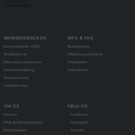
SMYKKEKURSUS.DK
INFO & FAQ
Kursuskalender 2026
Nyhedsbreve
Smykkekurser
Webshop problemer
Mød vores undervisere
Produktinfo
Kursusforplejning
Vidensbank
Eksterne kurser
Videotutorials
OM OS
FØLG OS
Historie
Facebook
Miljø & Bæredygtighed
Instagram
Medarbejdere
Youtube