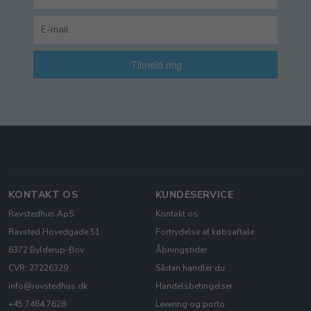
Tilmeld mig
KONTAKT OS
KUNDESERVICE
Ravstedhus ApS
Kontakt os
Ravsted Hovedgade 51
Fortrydelse af købsaftale
6372 Bylderup-Bov
Åbningstider
CVR: 27226329
Sådan handler du
info@ravstedhus.dk
Handelsbetingelser
+45 7464 7628
Levering og porto