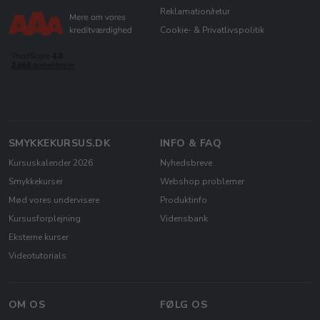
Reklamation/retur
Cookie- & Privatlivspolitik
SMYKKEKURSUS.DK
INFO & FAQ
Kursuskalender 2026
Nyhedsbreve
Smykkekurser
Webshop problemer
Mød vores undervisere
Produktinfo
Kursusforplejning
Vidensbank
Eksterne kurser
Videotutorials
OM OS
FØLG OS