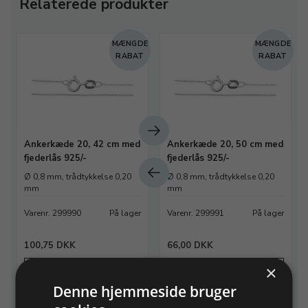
Relaterede produkter
E
MÆNGDE
MÆNGDE
T
RABAT
RABAT
Ankerkæde 20, 42 cm med
Ankerkæde 20, 50 cm med
fjederlås 925/-
fjederlås 925/-
Ø 0,8 mm, trådtykkelse 0,20
Ø 0,8 mm, trådtykkelse 0,20
mm
mm
Varenr. 299990
På lager
Varenr. 299991
På lager
100,75 DKK
66,00 DKK
×
Info
Læg i kurv
Info
Denne hjemmeside bruger