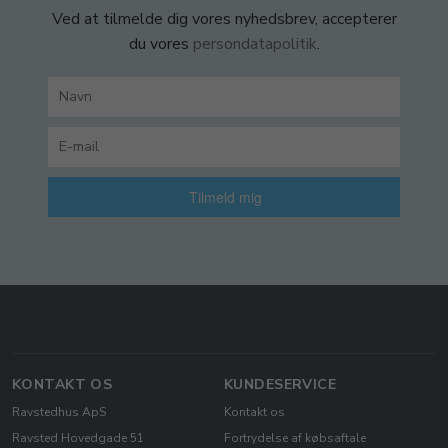
Ved at tilmelde dig vores nyhedsbrev, accepterer
du vores
persondatapolitik
.
Tilmeld mig
KONTAKT OS
KUNDESERVICE
Ravstedhus ApS
Kontakt os
Ravsted Hovedgade 51
Fortrydelse af købsaftale