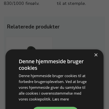
830/1000 finsølv.
til at stemple.
Relaterede produkter
×
Denne hjemmeside bruger
cookies
Denne hjemmeside bruger cookies til at
925 lødighedstempel til
stempeltang, H 0,75 mm.
forbedre brugeroplevelsen. Ved at bruge
vores hjemmeside giver du samtykke til
Tilbehør til varenr. 216120 og
216130
alle cookies i overensstemmelse med
vores cookiepolitik.
Læs mere
Varenr. 216131
På lager