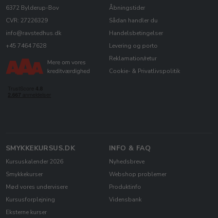
6372 Bylderup-Bov
Åbningstider
CVR: 27226329
Sådan handler du
info@ravstedhus.dk
Handelsbetingelser
+45 7464 7628
Levering og porto
Reklamation/retur
Cookie- & Privatlivspolitik
SMYKKEKURSUS.DK
INFO & FAQ
Kursuskalender 2026
Nyhedsbreve
Smykkekurser
Webshop problemer
Mød vores undervisere
Produktinfo
Kursusforplejning
Vidensbank
Eksterne kurser