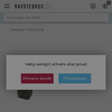
0
Stempler / Cicelering
Vælg venligst erhverv eller privat
Erhvervs kunde
Privatkunde