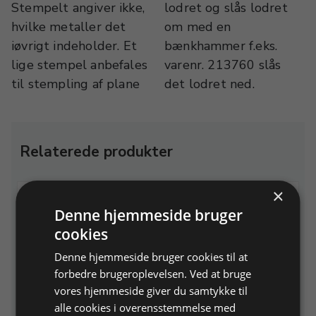
Stempelt angiver ikke,
lodret og slås lodret
hvilke metaller det
om med en
iøvrigt indeholder. Et
bænkhammer f.eks.
lige stempel anbefales
varenr. 213760 slås
til stempling af plane
det lodret ned.
Relaterede produkter
×
Denne hjemmeside bruger
cookies
Denne hjemmeside bruger cookies til at
forbedre brugeroplevelsen. Ved at bruge
vores hjemmeside giver du samtykke til
Picard bænkhammer, mat
Flakjern
alle cookies i overensstemmelse med
270 g, hoved 20x5 mm og
80 × 80 × 20 mm