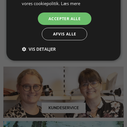
vores cookiepolitik.
Læs mere
13x13 mm, skaft 280 mm
ACCEPTER ALLE
Varenr. 213760
På lager
Varenr. 213935
På lager
135,00 DKK
265,00 DKK
AFVIS ALLE
Info
Læg i kurv
Info
Læg i kurv
VIS DETALJER
KUNDESERVICE