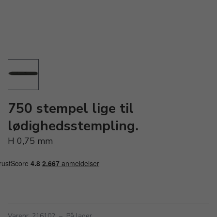
750 stempel lige til
lødighedsstempling.
H 0,75 mm
Varenr. 216102
–
På lager