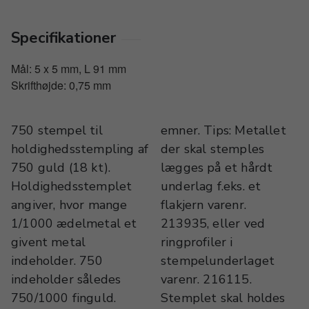
Specifikationer
Mål: 5 x 5 mm, L 91 mm
Skrifthøjde: 0,75 mm
750 stempel til
emner. Tips: Metallet
holdighedsstempling af
der skal stemples
750 guld (18 kt).
lægges på et hårdt
Holdighedsstemplet
underlag f.eks. et
angiver, hvor mange
flakjern varenr.
1/1000 ædelmetal et
213935, eller ved
givent metal
ringprofiler i
indeholder. 750
stempelunderlaget
indeholder således
varenr. 216115.
750/1000 finguld.
Stemplet skal holdes