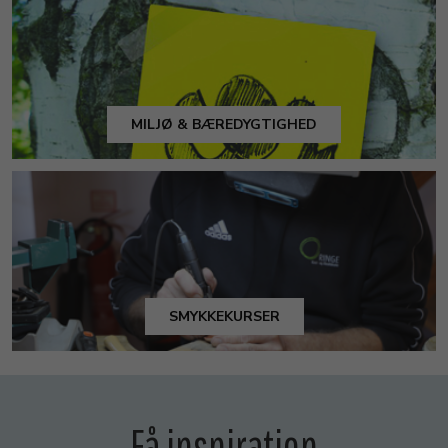
MILJØ & BÆREDYGTIGHED
SMYKKEKURSER
Få inspiration