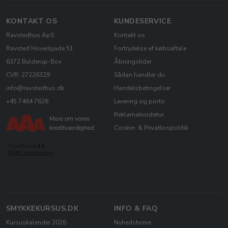
KONTAKT OS
KUNDESERVICE
Ravstedhus ApS
Kontakt os
Ravsted Hovedgade 51
Fortrydelse af købsaftale
6372 Bylderup-Bov
Åbningstider
CVR: 27226329
Sådan handler du
info@ravstedhus.dk
Handelsbetingelser
+45 7464 7628
Levering og porto
Reklamation/retur
Cookie- & Privatlivspolitik
SMYKKEKURSUS.DK
INFO & FAQ
Kursuskalender 2026
Nyhedsbreve