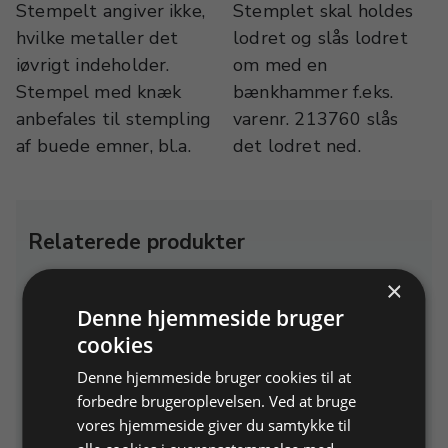
Stempelt angiver ikke,
Stemplet skal holdes
hvilke metaller det
lodret og slås lodret
iøvrigt indeholder.
om med en
Stempel med knæk
bænkhammer f.eks.
anbefales til stempling
varenr. 213760 slås
af buede emner, bl.a.
det lodret ned.
Relaterede produkter
×
Denne hjemmeside bruger
cookies
Denne hjemmeside bruger cookies til at
forbedre brugeroplevelsen. Ved at bruge
vores hjemmeside giver du samtykke til
Picard bænkhammer, mat
Flakjern