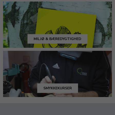
MILJØ & BÆREDYGTIGHED
SMYKKEKURSER