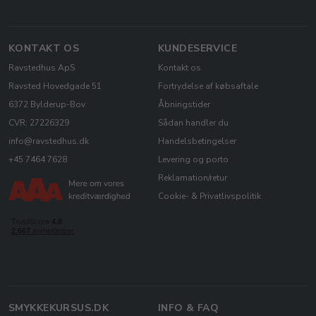
KONTAKT OS
KUNDESERVICE
Ravstedhus ApS
Kontakt os
Ravsted Hovedgade 51
Fortrydelse af købsaftale
6372 Bylderup-Bov
Åbningstider
CVR: 27226329
Sådan handler du
info@ravstedhus.dk
Handelsbetingelser
+45 7464 7628
Levering og porto
Reklamation/retur
Cookie- & Privatlivspolitik
SMYKKEKURSUS.DK
INFO & FAQ