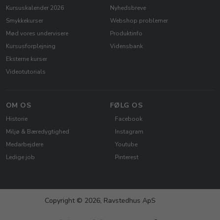
Kursuskalender 2026
Nyhedsbreve
Smykkekurser
Webshop problemer
Mød vores undervisere
Produktinfo
Kursusforplejning
Vidensbank
Eksterne kurser
Videotutorials
OM OS
FØLG OS
Historie
Facebook
Miljø & Bæredygtighed
Instagram
Medarbejdere
Youtube
Ledige job
Pinterest
Copyright © 2026, Ravstedhus ApS