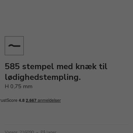
585 stempel med knæk til
lødighedstempling.
H 0,75 mm
Varenr. 216090
–
På lager